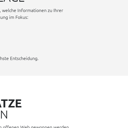
 welche Informationen zu Ihrer
tung im Fokus:
chste Entscheidung.
ÄTZE
EN
 dem offenen Web gewonnen werden.